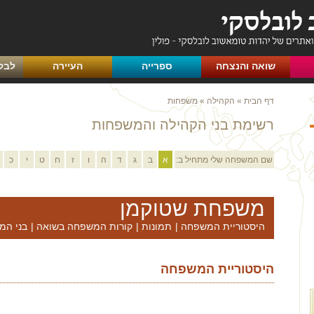
שואה והנצחה
ספרייה
העיירה
לבק
דף הבית
»
הקהילה
»
משפחות
רשימת בני הקהילה והמשפחות
שם המשפחה שלי מתחיל ב:
א
ב
ג
ד
ה
ו
ז
ח
ט
י
כ
משפחת שטוקמן
היסטוריית המשפחה
|
תמונות
|
קורות המשפחה בשואה
|
בני המ
היסטוריית המשפחה