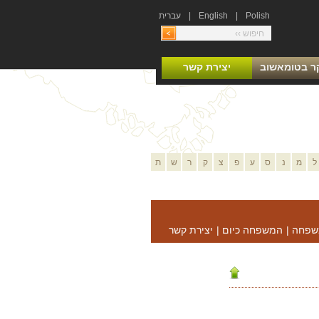
Polish
|
English
|
עברית
ר בטומאשוב
יצירת קשר
ל
מ
נ
ס
ע
פ
צ
ק
ר
ש
ת
שפחה
|
המשפחה כיום
|
יצירת קשר