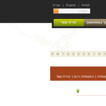
Polish
|
English
|
עברית
ר בטומאשוב
יצירת קשר
ל
מ
נ
ס
ע
פ
צ
ק
ר
ש
ת
שפחה
|
המשפחה כיום
|
יצירת קשר