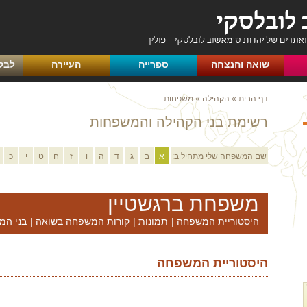
שואה והנצחה
ספרייה
העיירה
לבק
דף הבית
»
הקהילה
»
משפחות
רשימת בני הקהילה והמשפחות
שם המשפחה שלי מתחיל ב:
א
ב
ג
ד
ה
ו
ז
ח
ט
י
כ
משפחת ברגשטיין
היסטוריית המשפחה
|
תמונות
|
קורות המשפחה בשואה
|
בני המ
היסטוריית המשפחה