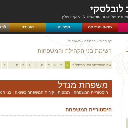
שואה והנצחה
ספרייה
העיירה
לבק
דף הבית
»
הקהילה
»
משפחות
רשימת בני הקהילה והמשפחות
שם המשפחה שלי מתחיל ב:
א
ב
ג
ד
ה
ו
ז
ח
ט
י
כ
משפחת מנדל
היסטוריית המשפחה
|
תמונות
|
קורות המשפחה בשואה
|
בני המ
היסטוריית המשפחה