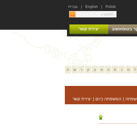
Polish
|
English
|
עברית
ר בטומאשוב
יצירת קשר
ל
מ
נ
ס
ע
פ
צ
ק
ר
ש
ת
שפחה
|
המשפחה כיום
|
יצירת קשר