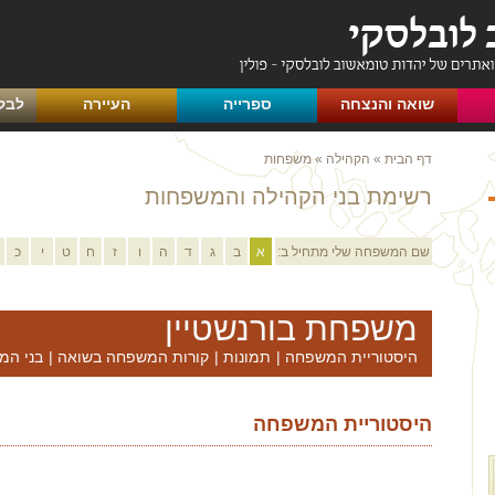
שואה והנצחה
ספרייה
העיירה
לבק
דף הבית
»
הקהילה
»
משפחות
רשימת בני הקהילה והמשפחות
שם המשפחה שלי מתחיל ב:
א
ב
ג
ד
ה
ו
ז
ח
ט
י
כ
משפחת בורנשטיין
היסטוריית המשפחה
|
תמונות
|
קורות המשפחה בשואה
|
בני המ
היסטוריית המשפחה