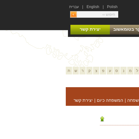
Polish
|
English
|
עברית
ר בטומאשוב
יצירת קשר
ל
מ
נ
ס
ע
פ
צ
ק
ר
ש
ת
שפחה
|
המשפחה כיום
|
יצירת קשר