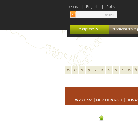
Polish
|
English
|
עברית
ר בטומאשוב
יצירת קשר
ל
מ
נ
ס
ע
פ
צ
ק
ר
ש
ת
שפחה
|
המשפחה כיום
|
יצירת קשר