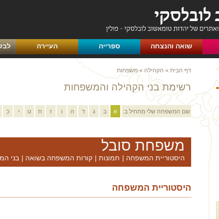
שואה והנצחה
ספרייה
העיירה
לבק
דף הבית
»
הקהילה
»
משפחות
רשימת בני הקהילה והמשפחות
שם המשפחה שלי מתחיל ב:
א
ב
ג
ד
ה
ו
ז
ח
ט
י
כ
משפחת סובל
היסטוריית המשפחה
|
תמונות
|
קורות המשפחה בשואה
|
בני המ
היסטוריית המשפחה