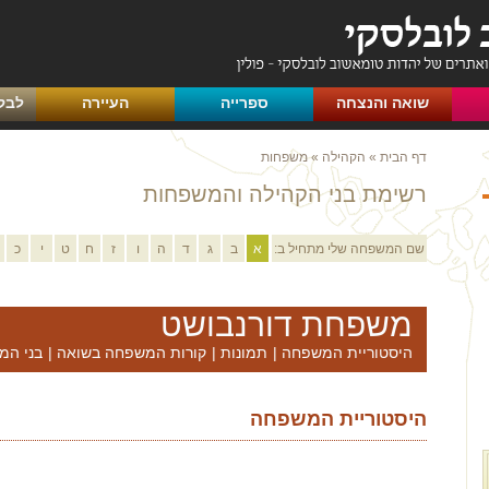
שואה והנצחה
ספרייה
העיירה
לבק
דף הבית
»
הקהילה
»
משפחות
רשימת בני הקהילה והמשפחות
שם המשפחה שלי מתחיל ב:
א
ב
ג
ד
ה
ו
ז
ח
ט
י
כ
משפחת דורנבושט
היסטוריית המשפחה
|
תמונות
|
קורות המשפחה בשואה
|
בני המ
היסטוריית המשפחה