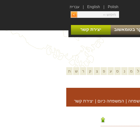
Polish
|
English
|
עברית
ר בטומאשוב
יצירת קשר
ל
מ
נ
ס
ע
פ
צ
ק
ר
ש
ת
שפחה
|
המשפחה כיום
|
יצירת קשר