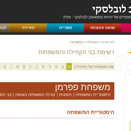
שואה והנצחה
ספרייה
העיירה
לבק
דף הבית
»
הקהילה
»
משפחות
רשימת בני הקהילה והמשפחות
שם המשפחה שלי מתחיל ב:
א
ב
ג
ד
ה
ו
ז
ח
ט
י
כ
משפחת פפרמן
היסטוריית המשפחה
|
תמונות
|
קורות המשפחה בשואה
|
בני המ
היסטוריית המשפחה