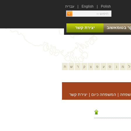
Polish
|
English
|
עברית
ר בטומאשוב
יצירת קשר
ל
מ
נ
ס
ע
פ
צ
ק
ר
ש
ת
שפחה
|
המשפחה כיום
|
יצירת קשר