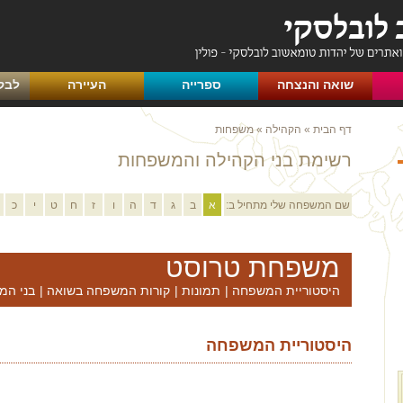
שואה והנצחה
ספרייה
העיירה
לבק
דף הבית
»
הקהילה
»
משפחות
רשימת בני הקהילה והמשפחות
שם המשפחה שלי מתחיל ב:
א
ב
ג
ד
ה
ו
ז
ח
ט
י
כ
משפחת טרוסט
היסטוריית המשפחה
|
תמונות
|
קורות המשפחה בשואה
|
בני המ
היסטוריית המשפחה