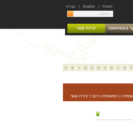
Polish
|
English
|
עברית
ר בטומאשוב
יצירת קשר
ל
מ
נ
ס
ע
פ
צ
ק
ר
ש
ת
שפחה
|
המשפחה כיום
|
יצירת קשר