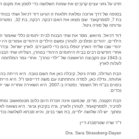
חרט על גזעי עצים קרובים את שמות השלושה כדי לסמן את מקום הקב
בסופה של דרך ארוכה ומלאת תלאות זו הגיעו דוד דניאל ושתי בנותיו,
בת 7, לסמרקאנד. שם מצ
עדותה של סורה גיטל.
דוד דניאל, מיואש, מסר את שתי הבנות לבית יתומים כללי שאמור ה
הילדים, יהודים ופולנים, לטהרן ומשם הילדים היהודים אמורים היו 
יהודי שבו שליחי הארץ יטפלו בהם כדי להעבירם לארץ ישראל. ובדרך
אחרי חודשים רבים בבית היתומים היהודי בטהרן, הצליחו שתי הבנו
ב-1943 עם הקבוצה הראשונה של "ילדי טהרן". אחרי גמר המלחמה
לעלות לארץ.
הבת הגדולה, סורה גיטל, קיבלה כאן את השם טובה. היא הייתה בה
אחותה, גדלה כאן, למדה והתחתנה עם משה דרייפוס ז"ל. היא היי
בפגים בב"ח תל השומר. נפטרה ב-2007. היא השאיר
נכדים.
הבת הקטנה, מרים, שכמעט אינה זוכרת היום כלום מטומאשוב ומת
לסיביר, לסמרקאמד, לטהרן ולארץ, גרה בקיבוץ גניגר. היא נשואה לאמנ
ומחנך. יש לה שלושה ילדים, בת ושני בנים, והיא סבתא לשלושה נכדי
ד"ר שרה שטרסברג-דיין
Dra. Sara Strassberg-Dayan