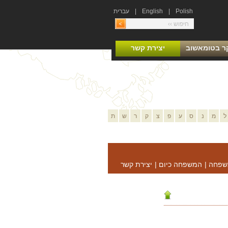
Polish
|
English
|
עברית
ר בטומאשוב
יצירת קשר
ל
מ
נ
ס
ע
פ
צ
ק
ר
ש
ת
שפחה
|
המשפחה כיום
|
יצירת קשר