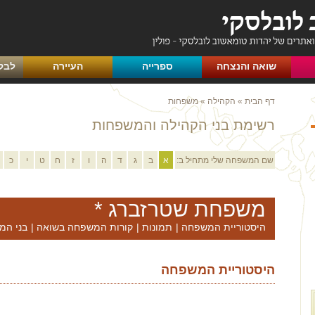
שואה והנצחה
ספרייה
העיירה
לבק
דף הבית
»
הקהילה
»
משפחות
רשימת בני הקהילה והמשפחות
שם המשפחה שלי מתחיל ב:
א
ב
ג
ד
ה
ו
ז
ח
ט
י
כ
משפחת שטרזברג *
היסטוריית המשפחה
|
תמונות
|
קורות המשפחה בשואה
|
בני המ
היסטוריית המשפחה