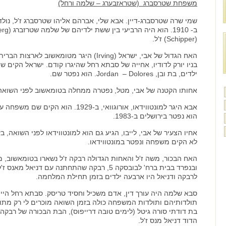
משפחת שטרסברג (שטראזבערג – שלמה ורחל)
שמי שרה שטרסברג-דיין. אבא שלי, אברהם אליהו שטרסברג ז'ל, נול
(Schipper) ז'ל.
האח הגדול של אבי, ישראל (Irving) היגר מטומאשוב 
בניו יורק לדודיו, אחייה של סבתא רחל שהיגרו קודם. ישראל הקים 
ילדים, בת ובן, Jordan – Dolores. הוא נפטר שם.
אחותו הקטנה של אבי, מטל, נפטרה ממחלה בטומאשוב לפני השואה ו
אבא היגר למונטווידאו, אורוגוואי, ב-1929. הוא 
הוא נפטר בירושלים ב-1983.
אחיו הצעיר של אבי, לייבו, הגיע גם הוא למונטווידאו לפני השואה, 
לא הקים משפחה ונפטר במונטווידאו.
האח הבכור, משה ז'ל והאחות הגדולה רבקה ז'ל נשארו בטומאשוב, מ
ובנפרד בבית ברח' לבובסקה 5, רבקה שהתחתנה עם דניאל 
לרבקה ודניאל היו ארבעה ילדים בזמן תחילת המלחמה.
סבא שלמה היה עורך דין, אדם משכיל וחסיד טריסק. סבתא רחל היי
תולדותיהם ותולדות המשפחה כולה בזמן השואה מוכרים לי רק מתוך
בת דודתי סורה גיטל (לימים טובה דרייפוס), הבת הבכורה של רבקה ו
הדוד דניאל מנס ז'ל.