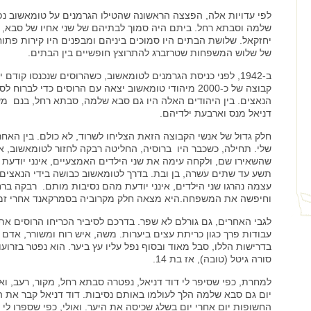
לפי עדויות אלה, הפצצה הראשונה שהטילו הגרמנים על טומאשוב נ
שלמה וסבתא רחל. ביתם היה סמוך לבתיהם של שני אחיו של סבא,
יחזקאל. שלושת הבתים היו סמוכים ביניהם ומבפנים היו קירות פתו
של שלוש המשפחות שטרזברג להתרוצץ חופשיים בין הבתים.
ב-1942, לפני כניסת הגרמנים לטומאשוב, כשהרוסים שנכנסו קודם י
קבוצה של כ-2000 מיהודי טומאשוב יצאה עם הרוסים כדי לברוח 
הנאצים. בין היהודים האלה היו גם סבא שלמה, סבתא רחל, בנם מ
דניאל מנס וארבעת ילדיהם.
חלק גדול של אנשי הקבוצה הזאת הצליחו לשרוד, לא כולם. בין האחרו
שלי. תחילה, כשכבר היו ברוסיה, החליטה רבקה לחזור לטומאשוב, א
שהשאירו שם, ולקחה עימה את שני הילדים האמצעיים, אינני יודעת
תשע עד שתים עשרה, בן ובת. בדרך לטומאשוב כבושה בידי הנאצים 
עצמה נהרגו שני הילדים, אינני יודעת מהם נסיבות מותם. רבקה ברח
וחיפשה את המשפחה.היא מצאה חלק מקרוביה בסמרקאנד אחרי זמ
לגבי האחרים, גם גורלם לא שפר. בדרכם לסיביר הכריחו הרוסים את
עבודות פרך כגון כריתת עצים ביערות. משה, איש רוח ומשורר, אדם 
בדרישות הללו, סבל מאוד ובסוף נפל עליו עץ ביער. הוא נפטר בזרוע
סורה גיטל (טובה), אז בת 14.
למחרת, כפי שסיפר לי דוד דניאל, נפטרה סבתא רחל, מקור, רעב, ואו
יום גם סבא שלמה הלך לעולמו באותם נסיבות. דוד דניאל קבר את ה
החשופות יום אחרי יום בשלג שכיסה את היער. ואולי, כפי שספרו לי