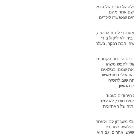
פלה על הבית של סבא
 שם אחד מהם
חים שאפשרו לילדים
צאו כדי לחזור לרוסיה,
לסיביר ולא ליפול בידי
שה, הבת רבקה, בעלה
נים היו רוב הקרובים
ולי לחפש משהו
 את שמם, בגילאים
או אולי בטומאשוב
ה שוב לרוסיה
ן ממושך.
 היהודים לעבוד
קצת חולני, לא עמד
ותיה של האחיינית
לי משברון לב. ולאחר
שלושה במו ידיו
 שעשו אחרים, גם הוא