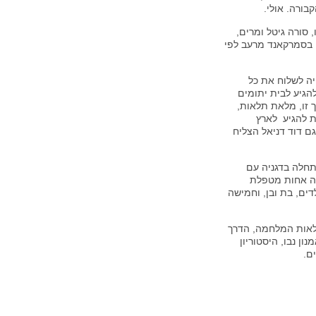
ורה. אולי.
 סורה גיטל ומרים,
או את האם רבקה. רבקה, בת 32, נפטרה בסמרקאנד מרעב לפי
יה לשלוח את כל
להגיע לבית יתומים
 זו, מלאת תלאות,
ת להגיע לארץ
 גם דוד דניאל הצליח
תחלה בדגניה עם
תה אחות מטפלת
ה אחריה שני ילדים, בת ובן, וחמישה
לאות המלחמה, הדרך
ון נבו, היסטוריון
ם.