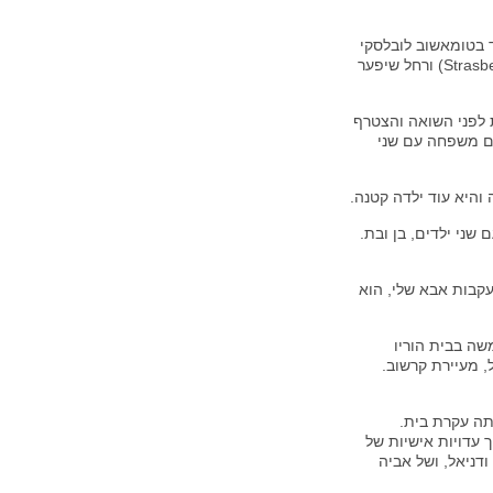
ד בטומאשוב לובלסקי
ב- 1910. הוא היה הרביעי בין ששת ילדיהם של שלמה שטרזברג (Strasberg) ורחל שיפער
לארצות הברית לפני השואה והצטרף
שם משפחה עם שני
היא עוד ילדה קטנה.
הקים שם משפחה עם שני ילדים, בן ובת.
בעקבות אבא שלי, הוא
שה בבית הוריו
מאנס ז'ל, מעיירת קרשוב.
תה עקרת בית.
 עדויות אישיות של
דניאל, ושל אביה