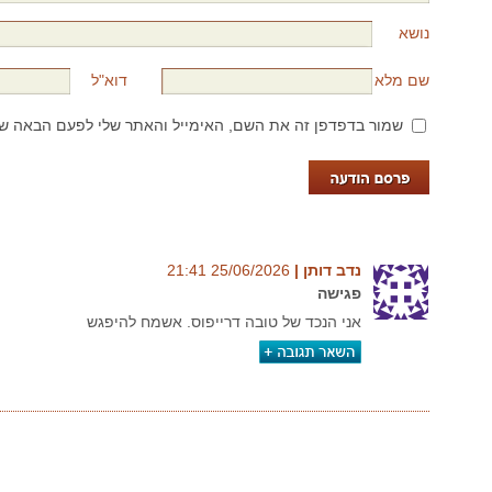
נושא
שם מלא
דוא"ל
שמור בדפדפן זה את השם, האימייל והאתר שלי לפעם הבאה שא
נדב דותן‏ |
25/06/2026‏ 21:41
פגישה
אני הנכד של טובה דרייפוס. אשמח להיפגש