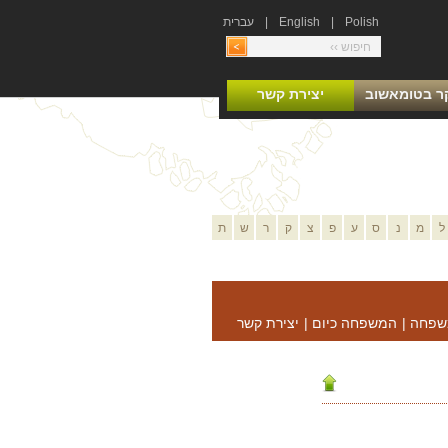
Polish
|
English
|
עברית
ר בטומאשוב
יצירת קשר
ל
מ
נ
ס
ע
פ
צ
ק
ר
ש
ת
שפחה
|
המשפחה כיום
|
יצירת קשר