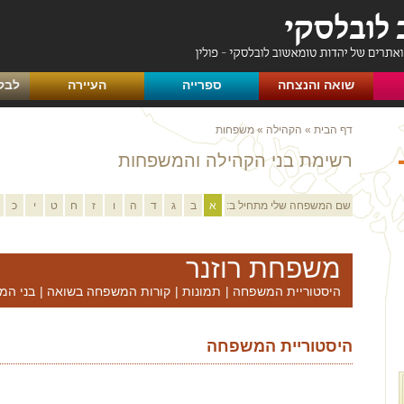
שואה והנצחה
ספרייה
העיירה
לבק
דף הבית
»
הקהילה
»
משפחות
רשימת בני הקהילה והמשפחות
שם המשפחה שלי מתחיל ב:
א
ב
ג
ד
ה
ו
ז
ח
ט
י
כ
משפחת רוזנר
היסטוריית המשפחה
|
תמונות
|
קורות המשפחה בשואה
|
בני המ
היסטוריית המשפחה