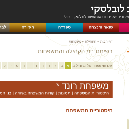
שואה והנצחה
ספרייה
העיירה
לבק
דף הבית
»
הקהילה
»
משפחות
רשימת בני הקהילה והמשפחות
שם המשפחה שלי מתחיל ב:
א
ב
ג
ד
ה
ו
ז
ח
ט
י
כ
משפחת רונד *
היסטוריית המשפחה
|
תמונות
|
קורות המשפחה בשואה
|
בני המ
היסטוריית המשפחה