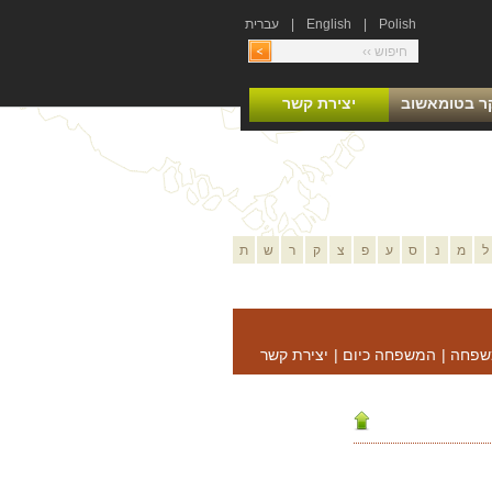
Polish
|
English
|
עברית
ר בטומאשוב
יצירת קשר
ל
מ
נ
ס
ע
פ
צ
ק
ר
ש
ת
שפחה
|
המשפחה כיום
|
יצירת קשר