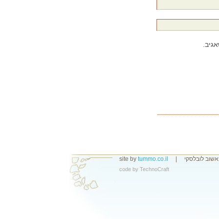
גיב.
אשוב לובלסקי
|
tummo.co.il
site by
code by
TechnoCraft