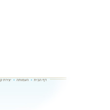
דף הבית
+
העמותה
+
יצירת ק