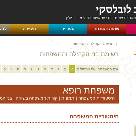
שואה והנצחה
ספרייה
העיירה
לבק
דף הבית
»
הקהילה
»
משפחות
רשימת בני הקהילה והמשפחות
שם המשפחה שלי מתחיל ב:
א
ב
ג
ד
ה
ו
ז
ח
ט
י
כ
משפחת רופא
היסטוריית המשפחה
|
תמונות
|
קורות המשפחה בשואה
|
בני המ
היסטוריית המשפחה