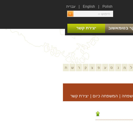
Polish
|
English
|
עברית
ר בטומאשוב
יצירת קשר
ל
מ
נ
ס
ע
פ
צ
ק
ר
ש
ת
שפחה
|
המשפחה כיום
|
יצירת קשר