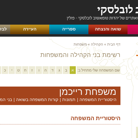
שואה והנצחה
ספרייה
העיירה
לבק
דף הבית
»
הקהילה
»
משפחות
רשימת בני הקהילה והמשפחות
שם המשפחה שלי מתחיל ב:
א
ב
ג
ד
ה
ו
ז
ח
ט
י
כ
משפחת רייכמן
היסטוריית המשפחה
|
תמונות
|
קורות המשפחה בשואה
|
בני המ
היסטוריית המשפחה