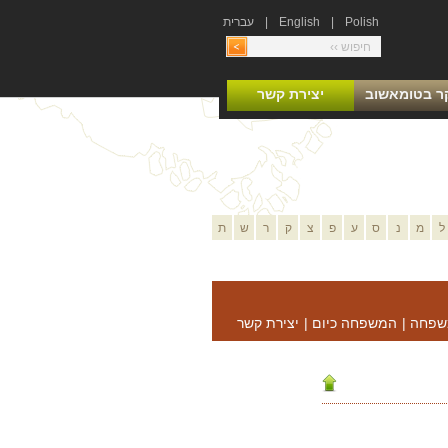
Polish
|
English
|
עברית
ר בטומאשוב
יצירת קשר
ל
מ
נ
ס
ע
פ
צ
ק
ר
ש
ת
שפחה
|
המשפחה כיום
|
יצירת קשר