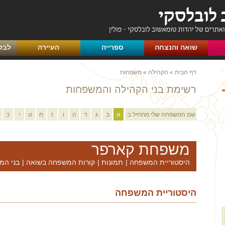
שואה והנצחה
ספרייה
העיירה
לבק
דף הבית
»
הקהילה
»
משפחות
רשימת בני הקהילה והמשפחות
שם המשפחה שלי מתחיל ב:
א
ב
ג
ד
ה
ו
ז
ח
ט
י
כ
משפחת קארפר
היסטוריית המשפחה
|
תמונות
|
קורות המשפחה בשואה
|
בני המ
היסטוריית המשפחה