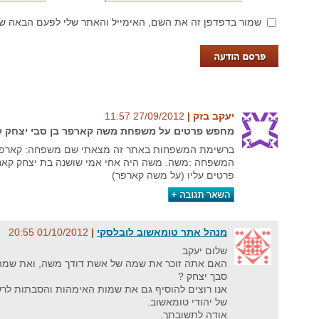
שמור בדפדפן זה את השם, האימייל והאתר שלי לפעם הבאה שא
יעקב בזק‏ |
27/09/2012‏ 11:57
מחפש פרטים על משפחת משה קארפר בן סבי יצחק 
ברשימת המשפחות באתר זה מצאתי שם משפחה: קארפר
המשפחה :משה. משה היה אחי אמי שושנה בת יצחק קאר
פרטים עליו (על משה קארפר)
מנהל אתר טומאשוב לובלסקי
‏ |
01/10/2012‏ 20:55
שלום יעקב
האם אתה זוכר את שמה של אשת דודך משה, ואת שמ
סבך יצחק ?
אנו רוצים להוסיף גם את שמות האימהות והסבתות ל
של יהודי טומאשוב.
אודה לתשובתך.