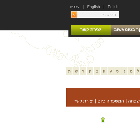
Polish
|
English
|
עברית
ר בטומאשוב
יצירת קשר
ל
מ
נ
ס
ע
פ
צ
ק
ר
ש
ת
שפחה
|
המשפחה כיום
|
יצירת קשר