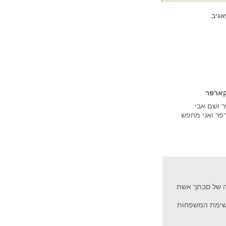
גיב.
קארפר
 ושם אבי
פר ואני מחפש
ה של סבתך אשת
רשימת המשפחות