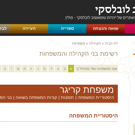
שואה והנצחה
ספרייה
העיירה
לבק
דף הבית
»
הקהילה
»
משפחות
רשימת בני הקהילה והמשפחות
שם המשפחה שלי מתחיל ב:
א
ב
ג
ד
ה
ו
ז
ח
ט
י
כ
משפחת קריגר
היסטוריית המשפחה
|
תמונות
|
קורות המשפחה בשואה
|
בני המ
היסטוריית המשפחה