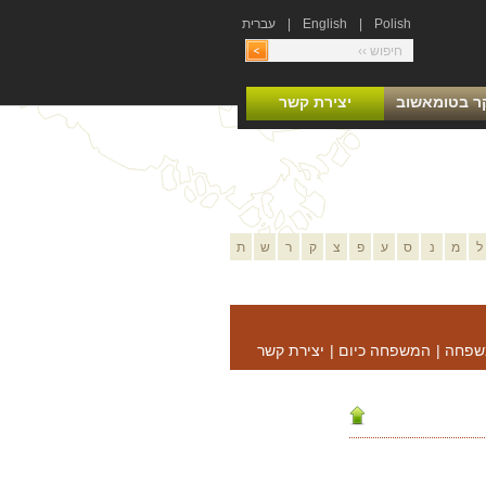
Polish
|
English
|
עברית
ר בטומאשוב
יצירת קשר
ל
מ
נ
ס
ע
פ
צ
ק
ר
ש
ת
שפחה
|
המשפחה כיום
|
יצירת קשר