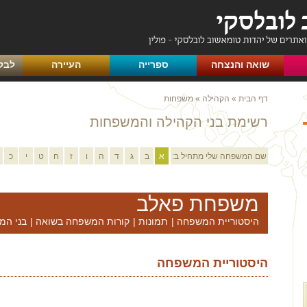
שואה והנצחה
ספרייה
העיירה
לבק
דף הבית
»
הקהילה
»
משפחות
רשימת בני הקהילה והמשפחות
שם המשפחה שלי מתחיל ב:
א
ב
ג
ד
ה
ו
ז
ח
ט
י
כ
משפחת פאלב
היסטוריית המשפחה
|
תמונות
|
קורות המשפחה בשואה
|
בני המ
היסטוריית המשפחה