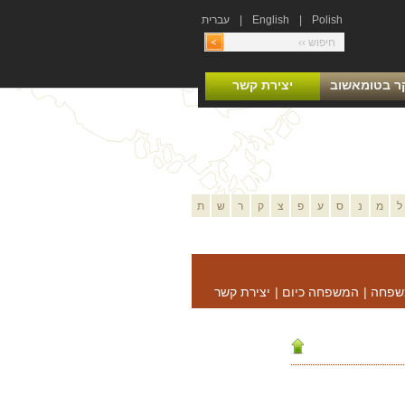
Polish
|
English
|
עברית
ר בטומאשוב
יצירת קשר
ל
מ
נ
ס
ע
פ
צ
ק
ר
ש
ת
שפחה
|
המשפחה כיום
|
יצירת קשר