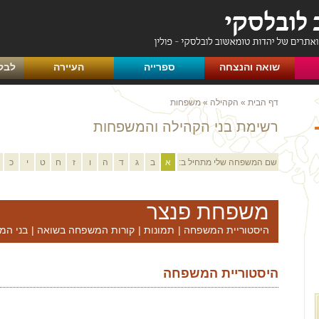
שואה והנצחה
ספרייה
העיירה
לבק
דף הבית
»
הקהילה
»
משפחות
רשימת בני הקהילה והמשפחות
שם המשפחה שלי מתחיל ב:
א
ב
ג
ד
ה
ו
ז
ח
ט
י
כ
משפחת פנצר
היסטוריית המשפחה
|
תמונות
|
קורות המשפחה בשואה
|
בני המ
היסטוריית המשפחה