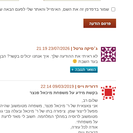
שמור בדפדפן זה את השם, האימייל והאתר שלי לפעם הבאה שא
ג׳סיקה גרטל‏ |
23/07/2026‏ 21:19
לא ראיתי את ההודעה שלך. איך אנחנו יכולים בקשר? הבן 
בעד השבת
דרורית וייס‏ |
09/03/2019‏ 22:14
בקשת מידע על משפחת מיכאל פנצר
שלום רב,
אני צאצאית של ר' מיכאל פנצר, משפחה מטומשוב שהיה 
מפעל לייצור שמן. ציפורה בתו של ר' מיכאל ובעלה צבי גו
מטומשוב לרוסיה במהלך המלחמה. חשוב לי מאד לדעת פ
על משפחתי.
אודה לכל עזרה,
דרורית וייס