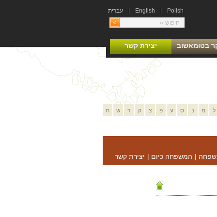
Polish
|
English
|
עברית
ר בטומאשוב
יצירת קשר
ל
מ
נ
ס
ע
פ
צ
ק
ר
ש
ת
שפחה
|
המשפחה כיום
|
יצירת קשר