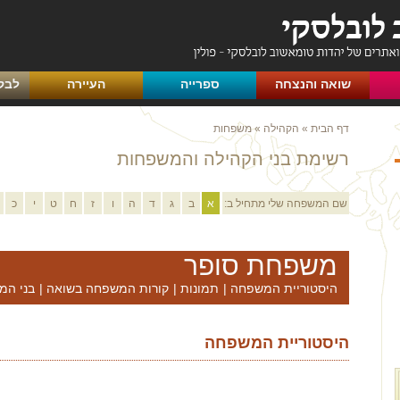
שואה והנצחה
ספרייה
העיירה
לבק
דף הבית
»
הקהילה
»
משפחות
רשימת בני הקהילה והמשפחות
שם המשפחה שלי מתחיל ב:
א
ב
ג
ד
ה
ו
ז
ח
ט
י
כ
משפחת סופר
היסטוריית המשפחה
|
תמונות
|
קורות המשפחה בשואה
|
בני המ
היסטוריית המשפחה