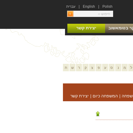
Polish
|
English
|
עברית
ר בטומאשוב
יצירת קשר
ל
מ
נ
ס
ע
פ
צ
ק
ר
ש
ת
שפחה
|
המשפחה כיום
|
יצירת קשר