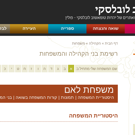
שואה והנצחה
ספרייה
העיירה
לבק
דף הבית
»
הקהילה
»
משפחות
רשימת בני הקהילה והמשפחות
שם המשפחה שלי מתחיל ב:
א
ב
ג
ד
ה
ו
ז
ח
ט
י
כ
משפחת לאם
היסטוריית המשפחה
|
תמונות
|
קורות המשפחה בשואה
|
בני המ
היסטוריית המשפחה