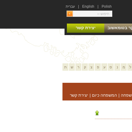
Polish
|
English
|
עברית
ר בטומאשוב
יצירת קשר
ל
מ
נ
ס
ע
פ
צ
ק
ר
ש
ת
שפחה
|
המשפחה כיום
|
יצירת קשר