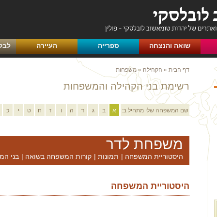
שואה והנצחה
ספרייה
העיירה
לבק
דף הבית
»
הקהילה
»
משפחות
רשימת בני הקהילה והמשפחות
שם המשפחה שלי מתחיל ב:
א
ב
ג
ד
ה
ו
ז
ח
ט
י
כ
משפחת לדר
היסטוריית המשפחה
|
תמונות
|
קורות המשפחה בשואה
|
בני המ
היסטוריית המשפחה