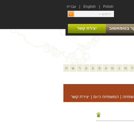
Polish
|
English
|
עברית
ר בטומאשוב
יצירת קשר
ל
מ
נ
ס
ע
פ
צ
ק
ר
ש
ת
שפחה
|
המשפחה כיום
|
יצירת קשר