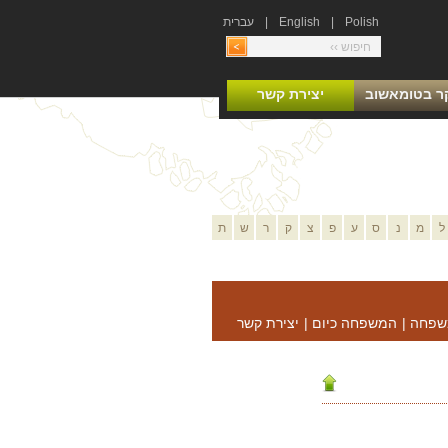
Polish
|
English
|
עברית
ר בטומאשוב
יצירת קשר
ל
מ
נ
ס
ע
פ
צ
ק
ר
ש
ת
שפחה
|
המשפחה כיום
|
יצירת קשר