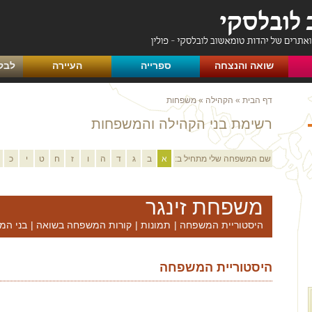
שואה והנצחה
ספרייה
העיירה
לבק
דף הבית
»
הקהילה
»
משפחות
רשימת בני הקהילה והמשפחות
שם המשפחה שלי מתחיל ב:
א
ב
ג
ד
ה
ו
ז
ח
ט
י
כ
משפחת זינגר
היסטוריית המשפחה
|
תמונות
|
קורות המשפחה בשואה
|
בני המ
היסטוריית המשפחה