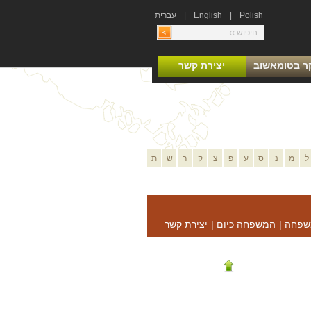
Polish
|
English
|
עברית
ר בטומאשוב
יצירת קשר
ל
מ
נ
ס
ע
פ
צ
ק
ר
ש
ת
שפחה
|
המשפחה כיום
|
יצירת קשר