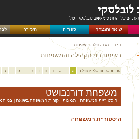
שואה והנצחה
ספרייה
העיירה
לבק
דף הבית
»
הקהילה
»
משפחות
רשימת בני הקהילה והמשפחות
שם המשפחה שלי מתחיל ב:
א
ב
ג
ד
ה
ו
ז
ח
ט
י
כ
משפחת דורנבושט
היסטוריית המשפחה
|
תמונות
|
קורות המשפחה בשואה
|
בני המ
היסטוריית המשפחה