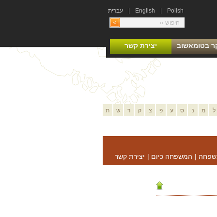
Polish
|
English
|
עברית
ר בטומאשוב
יצירת קשר
ל
מ
נ
ס
ע
פ
צ
ק
ר
ש
ת
שפחה
|
המשפחה כיום
|
יצירת קשר