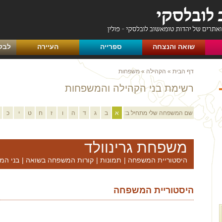
שואה והנצחה
ספרייה
העיירה
לבק
דף הבית
»
הקהילה
»
משפחות
רשימת בני הקהילה והמשפחות
שם המשפחה שלי מתחיל ב:
א
ב
ג
ד
ה
ו
ז
ח
ט
י
כ
משפחת גרינוולד
היסטוריית המשפחה
|
תמונות
|
קורות המשפחה בשואה
|
בני המ
היסטוריית המשפחה