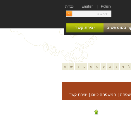
Polish
|
English
|
עברית
ר בטומאשוב
יצירת קשר
ל
מ
נ
ס
ע
פ
צ
ק
ר
ש
ת
שפחה
|
המשפחה כיום
|
יצירת קשר