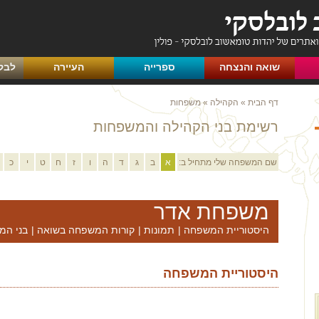
שואה והנצחה
ספרייה
העיירה
לבק
דף הבית
»
הקהילה
»
משפחות
רשימת בני הקהילה והמשפחות
שם המשפחה שלי מתחיל ב:
א
ב
ג
ד
ה
ו
ז
ח
ט
י
כ
משפחת אדר
היסטוריית המשפחה
|
תמונות
|
קורות המשפחה בשואה
|
בני המ
היסטוריית המשפחה