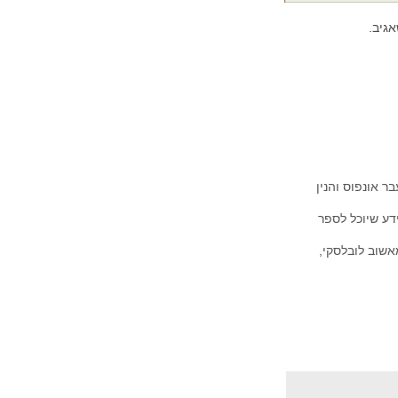
גיב.
ר אונפוס והנין
ע שיוכל לספר
שוב לובלסקי,