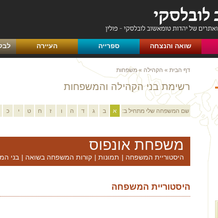
שואה והנצחה
ספרייה
העיירה
לבק
דף הבית
»
הקהילה
»
משפחות
רשימת בני הקהילה והמשפחות
שם המשפחה שלי מתחיל ב:
א
ב
ג
ד
ה
ו
ז
ח
ט
י
כ
משפחת אונפוס
היסטוריית המשפחה
|
תמונות
|
קורות המשפחה בשואה
|
בני המ
היסטוריית המשפחה