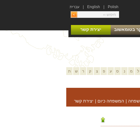
Polish
|
English
|
עברית
ר בטומאשוב
יצירת קשר
ל
מ
נ
ס
ע
פ
צ
ק
ר
ש
ת
שפחה
|
המשפחה כיום
|
יצירת קשר