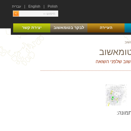
Polish
|
English
|
עברית
העיירה
לבקר בטומאשוב
יצירת קשר
שוב
טומאשוב
שוב שלפני השואה
מונה: